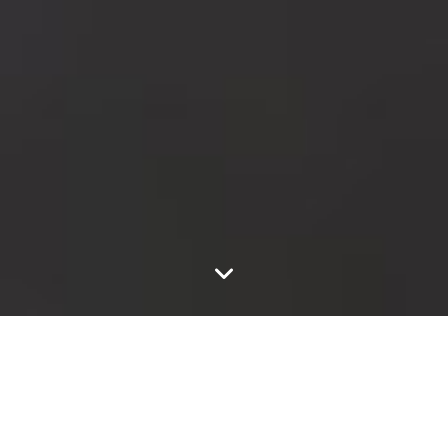
Se garer en principauté
Le nouveau Parking des Salines situé à l’entrée